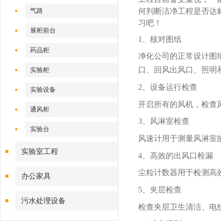
气路
何判断洁净工程是否达
习吧！
展柜前台
1、核对图纸
药品柜
净化公司的正常设计图
口、回风出风口、照明
实验柜
2、设备运行检查
实验设备
开启所有的风机，检查
通风柜
3、风淋室检查
实验台
风速计用于测量风淋室
实验室工程
4、高效的出风口检漏
尘粒计数器用于检测高
办公家具
5、夹层检查
污水处理设备
检查夹层卫生清洁、电