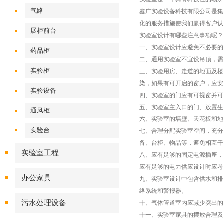
气路
鑫广实验设备科技有限公司是集
化的服务措施使我们赢得客户认
展柜前台
实验室设计有哪些注意事项呢？
一、实验室设计应避免不必要的
药品柜
二、通用实验室不宜设吊顶，需
实验柜
三、实验用房、走道的地面及楼
染，如果有可开启的窗户，应安
实验设备
四、实验室的门应有可视窗并可
五、实验室主入口的门、放置生
通风柜
六、实验室的墙壁、天花板和地
实验台
七、合理分配实验室空间，充分
备、台柜、物品等，避免相互干
实验室工程
八、应有足够的固定电源插座，
应有足够的电力供应设计时应考
办公家具
九、实验室设计中包含供水和排
络系统和警报器。
污水处理设备
十、气体管道室内应减少突出的
十一、实验室家具的摆放合理及