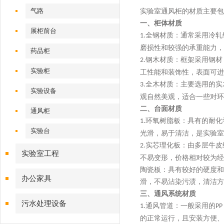
气路
实验室通风柜的材质主要包
一、
柜体材质
展柜前台
全钢材质：通常采用冷轧
1.
磨损性和较强的承重能力，
药品柜
钢木材质：框架采用钢材
2.
实验柜
工性能和装饰性，表面可
全木材质：主要选用的实
3.
实验设备
观自然美观，适合一些对环
二、
台面材质
通风柜
环氧树脂板：具有的耐化
1.
实验台
光滑，易于清洁，是实验室
实芯理化板：由多层牛皮
2.
实验室工程
不易变形，价格相对较为经
陶瓷板：具有较好的硬度和
办公家具
滑，不易沾染污渍，清洁方
三、
通风系统材质
污水处理设备
通风管道：一般采用的
1.
PP
的正常运行，且安装方便、