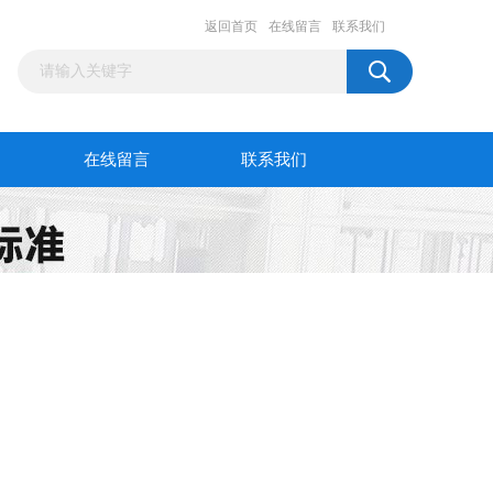
返回首页
在线留言
联系我们
在线留言
联系我们