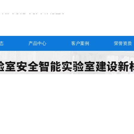
态
产品中心
客户案例
荣誉资质