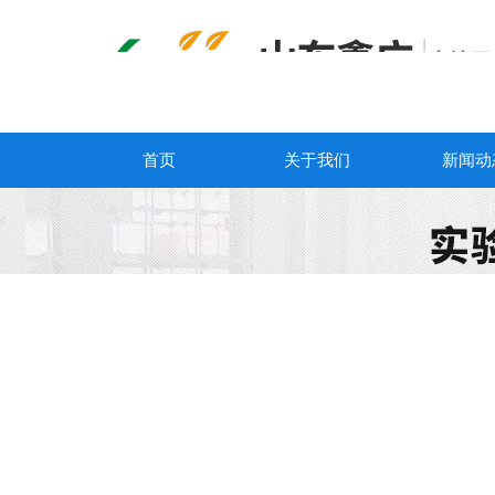
首页
关于我们
新闻动