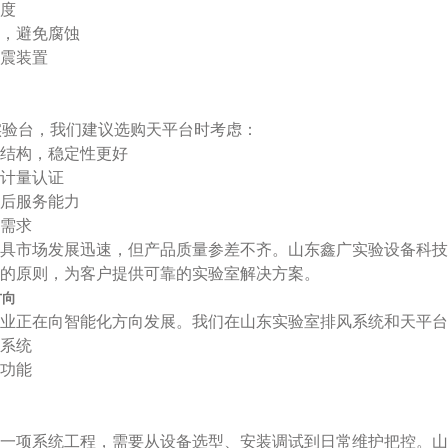
度
，避免腐蚀
震装置
实验台，我们建议选购天平台时考虑：
结构，稳定性更好
计量认证
后服务能力
需求
具市场发展迅速，但产品质量参差不齐。山东鑫广实验设备科技
的原则，为客户提供可靠的实验室解决方案。
方向
业正在向智能化方向发展。我们在山东实验室排风系统和天平台
系统
功能
一项系统工程，需要从设备选型、安装调试到日常维护把控。山