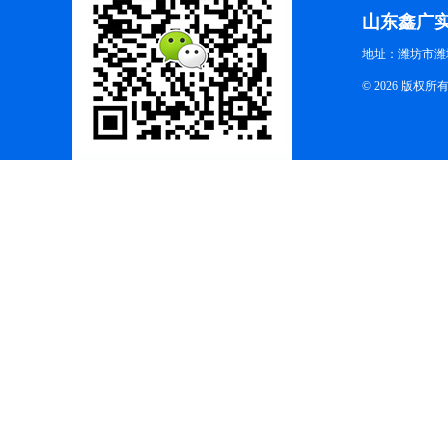
山东鑫广
地址：潍坊市潍
© 2026 版