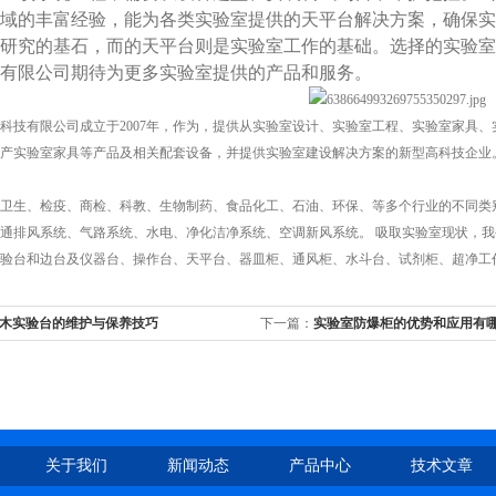
域的丰富经验，能为各类实验室提供的天平台解决方案，确保实
研究的基石，而的天平台则是实验室工作的基础。选择的实验室
有限公司期待为更多实验室提供的产品和服务。
科技有限公司成立于2007年，作为，提供从实验室设计、实验室工程、实验室家具
产实验室家具等产品及相关配套设备，并提供实验室建设解决方案的新型高科技企业
卫生、检疫、商检、科教、生物制药、食品化工、石油、环保、等多个行业的不同类
通排风系统、气路系统、水电、净化洁净系统、空调新风系统。 吸取实验室现状，
验台和边台及仪器台、操作台、天平台、器皿柜、通风柜、水斗台、试剂柜、超净工
木实验台的维护与保养技巧
下一篇：
实验室防爆柜的优势和应用有
关于我们
新闻动态
产品中心
技术文章