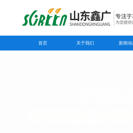
首页
关于我们
新闻动