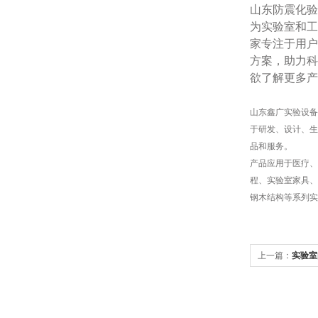
山东防震化验
为实验室和工
家专注于用户
方案，助力科
欲了解更多产
山东鑫广实验设备
于研发、设计、生
品和服务。
产品应用于医疗、
程、实验室家具、
钢木结构等系列实
上一篇：
实验室