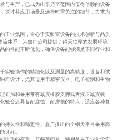
发与生产，已成为山东乃至范围内值得信赖的设备
，探讨其应用场景及选择时需关注的细节，力求为
的工业氛围，专心于实验室设备的技术创新与品质
物流体系，为鑫广公司提供了得天独厚的发展环境。
品的性能不断优化，确保设备能够满足不同行业和
于实验操作的精细化以及测量的高精度，设备和试
响而设计，尤其适用于精密仪器、电子检测和生物
理布局和采用带有减震橡胶支脚或者液压减震装
化验台还具备耐腐蚀、耐磨损的特点，适应各种复
的持久性和稳定性。鑫广推出的全钢天平台采用高
能良好。
能出现的变形、开裂等问题。特别是在工业化学实