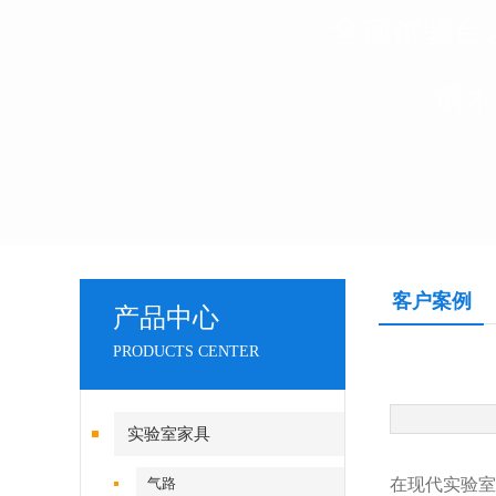
客户案例
产品中心
PRODUCTS CENTER
实验室家具
气路
在现代实验室