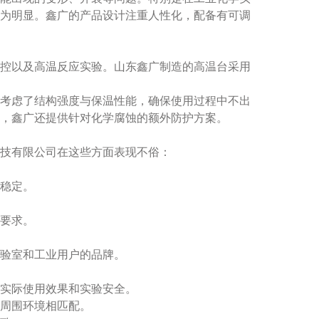
为明显。鑫广的产品设计注重人性化，配备有可调
控以及高温反应实验。山东鑫广制造的高温台采用
考虑了结构强度与保温性能，确保使用过程中不出
，鑫广还提供针对化学腐蚀的额外防护方案。
技有限公司在这些方面表现不俗：
稳定。
要求。
验室和工业用户的品牌。
实际使用效果和实验安全。
周围环境相匹配。