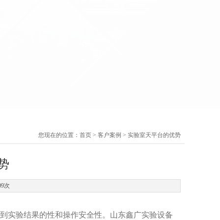
您现在的位置：
首页
>
客户案例
> 实验室天平台的优势
势
09次
到实验结果的性和操作安全性。山东鑫广实验设备