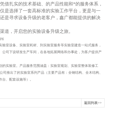
凭借扎实的技术基础、的产品性能和*的服务体系，
仅是选择了一套高标准的实验工作平台，更是与一
还是寻求设备升级的老客户，鑫广都能提供的解决
渠道，开启您的实验设备升级之旅。
、实验室设备、实验室耗材、到实验室服务等实验室建造一站式服务，
。公司下设研发生产车间，在各地拓展网络和办事处，为客户提供产
别的实验室。产品服务范围涵盖：实验室规划、实验室整体装修工
我公司推出了的实验室系列产品（主要产品有：全钢结构、全木结构、
作台、配套设施等）。
返回列表>>