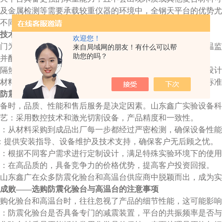
及金属检测等需要承载较重仪器的环境中，全钢天平台的优势尤
不同地面起伏，便于维护和清洁。
技术指标与使用场景
欢迎您！
门为高温环境打造的实验工作台，主要应用于材料测试、炉温监
来自局域网的朋友！有什么可以帮
助您的吗？
并配有耐热涂层，能承受数高温度而不损坏。
隔热层，防止高温向外传导，保障工作人员安全。高温台的设计
材料老化。用户可以根据不同实验需要选择定制尺寸和负载标准
防震化验台天平台全钢高温台的理由
备时，品质、性能和售后服务是决定因素。山东鑫广实验设备科
艺：采用数控技术和激光切割设备，产品精度和一致性。
：从材料采购到成品出厂每一步都经过严密检测，确保设备性能
：提供安装指导、设备维护及技术支持，确保客户无后顾之忧。
：根据不同客户需求进行定制设计，满足特殊实验环境下的使用
：在高品质的，具备竞争力的价格优势，提高客户投资回报。
山东鑫广在众多防震化验台和高温台供应商中脱颖而出，成为实
成败——选购防震化验台与高温台的注意事项
购化验台和高温台时，往往忽视了产品的细节性能，这可能影响
：防震化验台是否具备专门的减震装置，平台的共振频率是否与