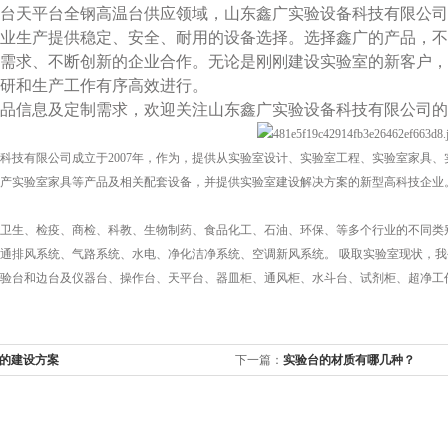
台天平台全钢高温台供应领域，山东鑫广实验设备科技有限公司
业生产提供稳定、安全、耐用的设备选择。选择鑫广的产品，不
需求、不断创新的企业合作。无论是刚刚建设实验室的新客户，
研和生产工作有序高效进行。
品信息及定制需求，欢迎关注山东鑫广实验设备科技有限公司的
科技有限公司成立于2007年，作为，提供从实验室设计、实验室工程、实验室家具
产实验室家具等产品及相关配套设备，并提供实验室建设解决方案的新型高科技企业
卫生、检疫、商检、科教、生物制药、食品化工、石油、环保、等多个行业的不同类
通排风系统、气路系统、水电、净化洁净系统、空调新风系统。 吸取实验室现状，
验台和边台及仪器台、操作台、天平台、器皿柜、通风柜、水斗台、试剂柜、超净工
的建设方案
下一篇：
实验台的材质有哪几种？