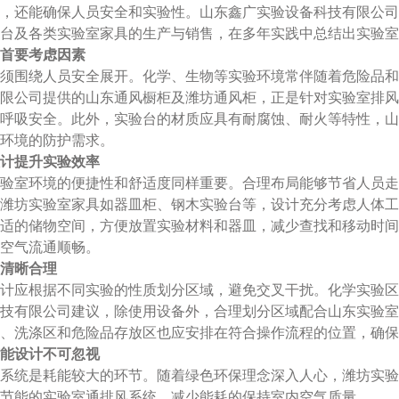
，还能确保人员安全和实验性。山东鑫广实验设备科技有限公司
台及各类实验室家具的生产与销售，在多年实践中总结出实验室
首要考虑因素
须围绕人员安全展开。化学、生物等实验环境常伴随着危险品和
限公司提供的山东通风橱柜及潍坊通风柜，正是针对实验室排风
呼吸安全。此外，实验台的材质应具有耐腐蚀、耐火等特性，山
环境的防护需求。
计提升实验效率
验室环境的便捷性和舒适度同样重要。合理布局能够节省人员走
潍坊实验室家具如器皿柜、钢木实验台等，设计充分考虑人体工
适的储物空间，方便放置实验材料和器皿，减少查找和移动时间
空气流通顺畅。
清晰合理
计应根据不同实验的性质划分区域，避免交叉干扰。化学实验区
技有限公司建议，除使用设备外，合理划分区域配合山东实验室
、洗涤区和危险品存放区也应安排在符合操作流程的位置，确保
能设计不可忽视
系统是耗能较大的环节。随着绿色环保理念深入人心，潍坊实验
节能的实验室通排风系统，减少能耗的保持室内空气质量。