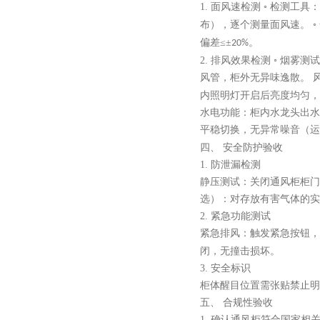
1.
面风速检测
◦ 检测工
布），逐个测量面风速。 
偏差≤±
。
20%
2.
排风效果检测
◦ 烟雾
风管，柜外无异味逸散。 
内照明灯开启后亮度均匀，
水电功能：柜内水龙头出水
平稳切换，无异常噪音（运
四、
安全防护验收
1.
防泄漏检测
静压测试：关闭通风柜柜门
选）：对存放有害气体的
2.
紧急功能测试
紧急排风：触发紧急按钮，
闭，无撞击损坏
。
3.
安全标识
柜体醒目位置需张贴禁止明
五、
合规性验收
1.
确认通风柜符合国家相