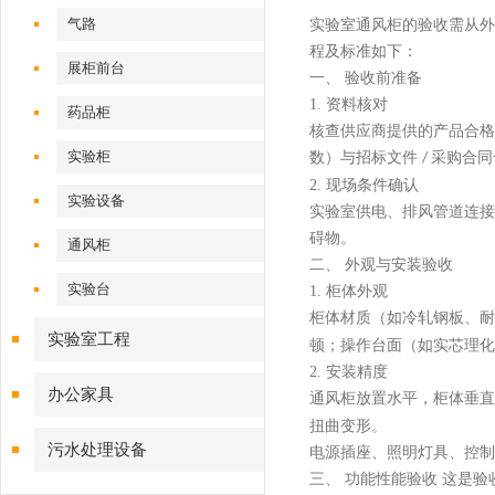
气路
实验室通风柜的验收需从外
程及标准如下：
展柜前台
一、
验收前准备
1.
资料核对
药品柜
核查供应商提供的产品合格
实验柜
数）与招标文件
采购合
/
2.
现场条件确认
实验设备
实验室供电、排风管道连接
碍物。
通风柜
二、
外观与安装验收
实验台
1.
柜体外观
柜体材质（如冷轧钢板、耐
实验室工程
顿；操作台面（如实芯理
2.
安装精度
办公家具
通风柜放置水平，柜体垂直
扭曲变形。
污水处理设备
电源插座、照明灯具、控制
三、
功能性能验收
这是验