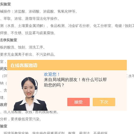
实验室
碱操作：浓盐酸、浓硝酸、浓硫酸、氢氧化钾等。
、萃取、浓缩、蒸馏等湿法化学操作。
测（水质、土壤重金属消解）、食品检测、冶金矿石分析、化工分析室、电镀 / 蚀刻
焊接、不生锈、抗盐雾与卤素腐蚀。
子洁净实验室
板的酸洗、蚀刻、清洗工序。
要求无金属离子析出、不污染样品。
室，防静电、不易产尘。
药实验室
欢迎您！
DNA/RNA）提取、PCR、细胞培养，使用乙醇、异丙醇、氯仿、Trizol、DEPC 水
来自局域网的朋友！有什么可以帮
钠（84）、过氧乙酸等含氯 / 强氧化性消毒剂。
助您的吗？
、含量测定、杂质分析；GMP 车间、无菌室。
、易清洁、耐常用消毒剂、无 RNase/DNase 污染。
政府科研机构
、出入境检验、农残 / 兽药残留检测。
分析，要求极低背景污染。
验室
、环境等教学实验，学生操作易溅洒试剂，耐腐、易清洁、不易损坏。