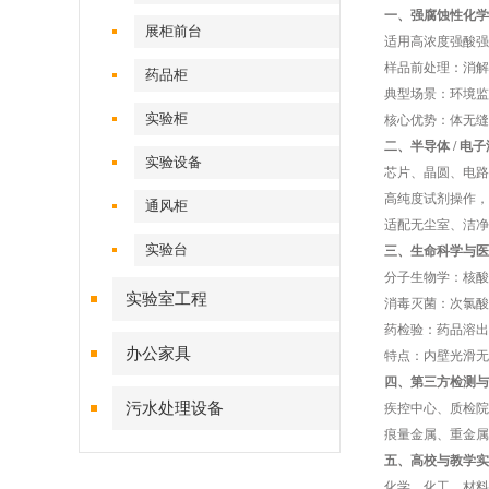
一、强腐蚀性化学
展柜前台
适用高浓度强酸强
样品前处理：消解
药品柜
典型场景：环境监
实验柜
核心优势：体无缝
二、半导体 / 电
实验设备
芯片、晶圆、电路
高纯度试剂操作，
通风柜
适配无尘室、洁净
实验台
三、生命科学与医
分子生物学：核酸（
实验室工程
消毒灭菌：次氯酸
药检验：药品溶出
办公家具
特点：内壁光滑无缝
四、第三方检测与
污水处理设备
疾控中心、质检院
痕量金属、重金属
五、高校与教学实
化学、化工、材料