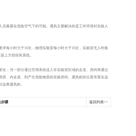
员暴露在危险空气下的可能。通风主要解决的是工作环境对实验人
每小时大于10次，物理实验室每小时大于10次，实验室无人时换
仪器上方部排风系统。
化；另一部分通过空调系统送入非实验室区域的走道、房间再通过
用房、内走道、到产生危险物质的实验房间。通风柜的位置布置在远
径远离通风柜。
装步骤
返回列表>>