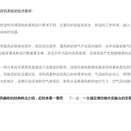
排风系统的技术要求：
适性空调系统的通风设计要求不同，主要目的是提供安全、舒适的工作环境，减少人
动保护问题。
风全部来自室外，然后排出室外，通风柜的排气不在室内循环。化学实验室换气要求
实验室通风柜设计数量要足够，并且不作为室内排风装置，仪器室或产生危险物质的
部分来自空调系统直接送入实验室的新风，这部分新风根据实验室排风量的变化而变
。实验室的负压通过送、排风风量和送排风口的布置来实现，气流组织从办公、管理
大的地方，远离行走区域和空气新风区。新风从远离通风柜的地方引入，空气流动路
风橱柜的结构特点介绍，赶快来看一看吧
下一篇：
一文搞定潍坊钢木实验台的安