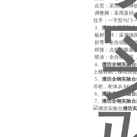
合页：采用DTC牌铰
调整脚：采用直径φ
拉手：一字型与门
3、
潍坊全钢实验台
板材下料：采用德国
折弯：全自动数控
焊接：点焊和氩弧
喷涂：全自动喷房
4、
潍坊全钢实验台
上楼容易，移动快
5、
潍坊全钢实验台
吊柜，柜体从300
6、
潍坊全钢实验台
7、
潍坊全钢实验台
潍坊