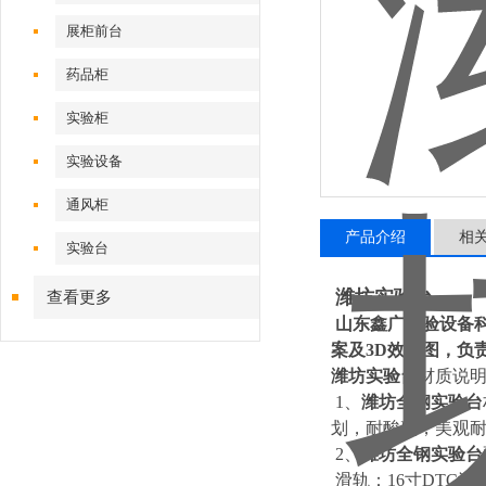
展柜前台
药品柜
实验柜
实验设备
通风柜
产品介绍
相
实验台
潍坊实验台
查看更多
山东鑫广实验设备
案及3D效果图，负
潍坊实验台
材质说
1、
潍坊全钢实验台
划，耐酸碱，美观
2、
潍坊全钢实验台
滑轨：16寸DTC