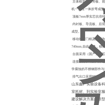
主体框架左右旁板、前
机一次性一体折弯成型
顶板7mm厚实芯抗倍
内衬板、导流板、后背
成型。
移动视窗门框及拉手为
740mm,自由升降
台面采用（国产）实芯理
连接部分所有的内部连
学腐蚀的不锈钢部件与
排气出口采用PP集气
山东鑫广实验设备科
室耗材、到实验室
建设解决方案的新