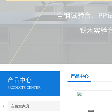
产品中心
产品中心
PRODUCTS CENTER
实验室家具