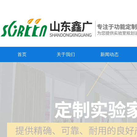
首页
关于我们
新闻动态