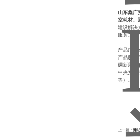
山东鑫广
室耗材、
建设解决
服务。
产品广泛
产品服务
调新风系
中央实验
等）。
上一篇：
潍