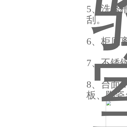
5、洗涤
刮。
6、柜底
7、不锈
8、台面
板、陶瓷