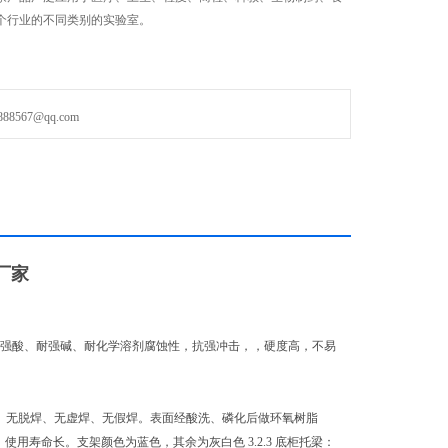
个行业的不同类别的实验室。
567@qq.com
厂家
mm，耐强酸、耐强碱、耐化学溶剂腐蚀性，抗强冲击，，硬度高，不易
点无毛刺、无脱焊、无虚焊、无假焊。表面经酸洗、磷化后做环氧树脂
用寿命长。支架颜色为蓝色，其余为灰白色 3.2.3 底柜托梁：