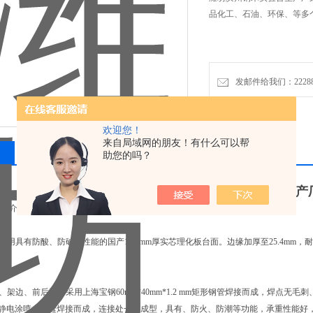
品化工、石油、环保、等多
发邮件给我们：2228888
欢迎您！
来自局域网的朋友！有什么可以帮
相关产品
留言询价
助您的吗？
潍坊滨州钢木实验台生产
详情介绍：
面：采用具有防酸、防碱、性能的国产12.7mm厚实芯理化板台面。边缘加厚至25.4
框架、架边、前后梁：采用上海宝钢60mm*40mm*1.2 mm矩形钢管焊接而成，焊
粉末静电涂喷，满缝焊接而成，连接处一体成型，具有、防火、防潮等功能，承重性能好，使