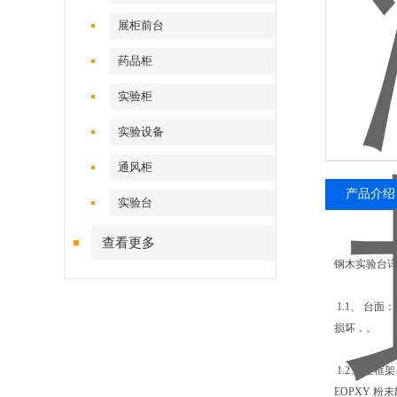
展柜前台
药品柜
实验柜
实验设备
通风柜
产品介绍
实验台
查看更多
钢木实验台
1.1、 台
损坏，。
1.2、 主
EOPXY 