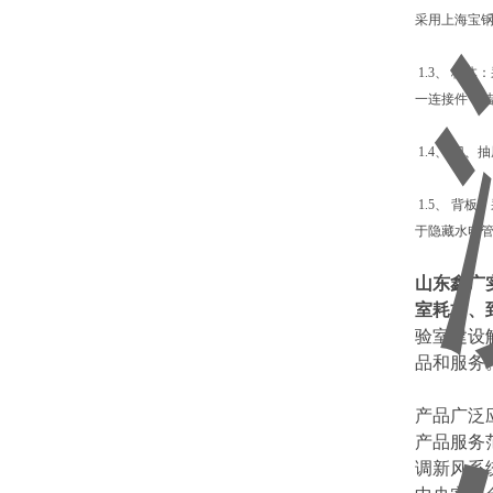
采用上海宝钢3
1.3、 柜
一连接件，
1.4、 门
1.5、 背
于隐藏水电
山东鑫广
室耗材、
验室建设
品和服务
产品广泛
产品服务
调新风系