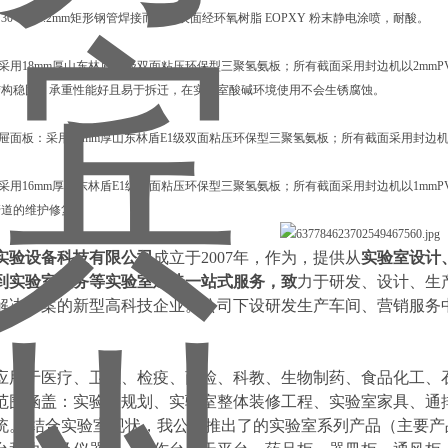
0*50*1.2mm矩形钢管焊接而成，表面经环氧树脂 EOPXY 粉末静电涂喷，耐酸。
体：采用18mm厚山东林盾E1级双面粘压环保型三聚氢氨板；所有截面采用封边机以2m
结构稳固，承重性能好且易于拆迁，在实验室酸碱环境使用不会生锈腐蚀。
、抽屉面板：采用18mm厚山东林盾E1级双面粘压环保型三聚氢氨板；所有截面采用封边
板：采用16mm厚山东林盾E1级双面粘压环保型三聚氢氨板；所有截面采用封边机以1mm
管道的维护修复。
实验设备科技有限公司
成立于2007年，作为，提供从
实验室设计
到实验室服务等实验室建造一站式服务，致
力于研发、设计、生
解决方案的新型高科技企业。公司下设研发生产车间、营销服务
。
应用于医疗、卫生、检疫、商检、科教、生物制药、食品化工、
范围涵盖：实验室规划、实验室整体装修工程、实验室家具、通
统。 结合实验室现状，我公司推出了的实验室系列产品（主要