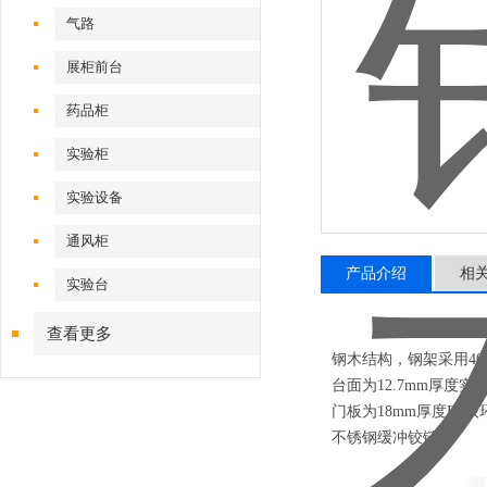
气路
展柜前台
药品柜
实验柜
实验设备
通风柜
产品介绍
相
实验台
查看更多
钢木结构，钢架采用40
台面为12.7mm厚度实
门板为18mm厚度E1
不锈钢缓冲铰链。