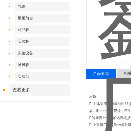
气路
展柜前台
药品柜
实验柜
实验设备
通风柜
产品介绍
相
实验台
查看更多
材质......
 主体采用8mm厚纯料P
品，耐冲击，不腐蚀，不
 连接部分所有的内部连
 上玻璃门嵌入5mm厚