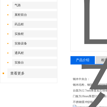
气路
展柜前台
药品柜
实验柜
实验设备
通风柜
产品介绍
相
实验台
查看更多
钢木中央台：
钢木结构，钢架采用40*6
台面为12.7mm厚度实芯理
门板为18mm厚度E1级
不锈钢缓冲铰链。