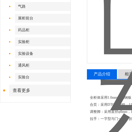
气路
展柜前台
药品柜
实验柜
实验设备
通风柜
产品介绍
相
实验台
查看更多
全柜体采用1.0mm厚轧
合页：采用DTC牌铰链，1
调整脚：采用直径φ8mm，
拉手：一字型与门一体，