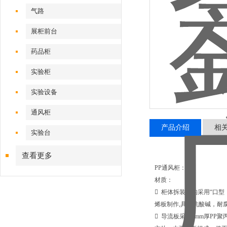
气路
展柜前台
药品柜
实验柜
实验设备
通风柜
产品介绍
相
实验台
查看更多
PP通风柜：
材质：
 柜体拆装结构采用“口型
烯板制作,具有抗酸碱，耐
 导流板采用5mm厚PP