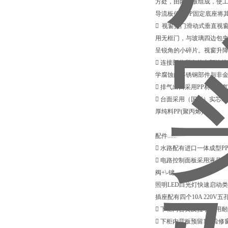
方处，由两块板组成，使
导流板使用PP固定底座将
 视窗拉门滑动式垂直视
用无框门，与玻璃四边包夹
呈锐角的小碎片。视窗升
 连接部分所有的内部连
学腐蚀的不锈钢部件与非
 排气出口采用PP材质集
 台面采用（国产）实芯理
厚纯料PP(聚丙烯)板。
配件......
 水路配有进口一体成型
 电路控制面板采用液晶
阀+\-键。
照明LED白光灯快速启动
插座配有四个10A 220
 下柜门合页及拉手采用
 下柜内背板预留1个检