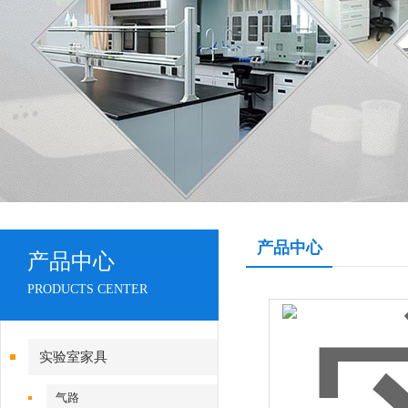
产品中心
产品中心
PRODUCTS CENTER
实验室家具
气路