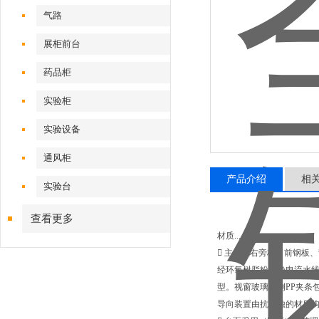
气路
展柜前台
药品柜
实验柜
实验设备
通风柜
产品介绍
相
实验台
查看更多
材质......
 主体左右旁板、前钢板、
经环氧树脂粉末静电流水线
型。视窗玻璃两侧PP夹条
导向装置由抗腐蚀的材质构