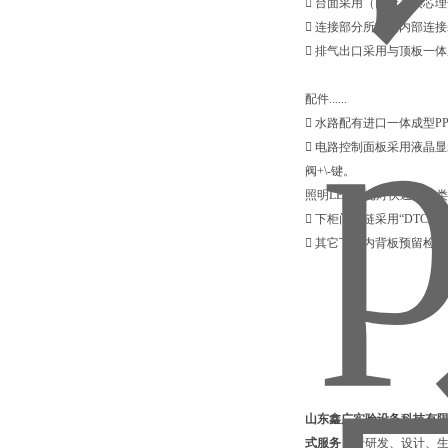
 台面采用（国产）实芯理
 连接部分所有的内部连
 排气出口采用与顶板一
配件......
 水路配有进口一体成型
 电路控制面板采用液晶
阀+\-键。
照明LED白光灯快速启动类
 下柜门铰链采用“DTC
 其它下柜内背板预留检
山东鑫广实验设备科技有
式服务，
于研发、设计、