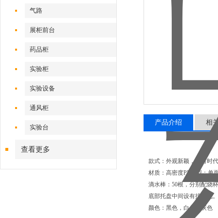
气路
展柜前台
药品柜
实验柜
实验设备
通风柜
产品介绍
相
实验台
查看更多
款式：外观新颖，具有时
材质：高密度PP类型：单面，尺
滴水棒：50根，分别配烧
底部托盘中间设有排水孔。
颜色：黑色，白色，灰色