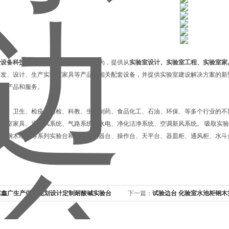
验设备科技有限公司
成立于2007年，作为，提供从
实验室设计、实验室工程、实验室家
研发、设计、生产实验室家具等产品及相关配套设备，并提供实验室建设解决方案的新
提供产品和服务。
医疗、卫生、检疫、商检、科教、生物制药、食品化工、石油、环保、等多个行业的不
实验室家具、通排风系统、气路系统、水电、净化洁净系统、空调新风系统。 吸取实
构、钢木结构等系列实验台和边台及仪器台、操作台、天平台、器皿柜、通风柜、水斗
东鑫广生产供应规划设计定制耐酸碱实验台
下一篇：
试验边台 化验室水池柜钢