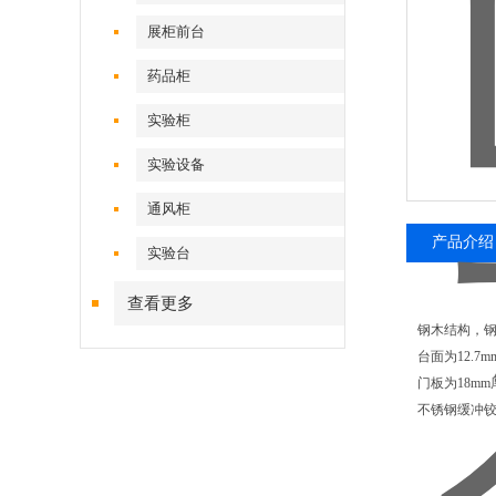
展柜前台
药品柜
实验柜
实验设备
通风柜
产品介绍
实验台
查看更多
钢木结构，钢
台面为12.7
门板为18m
不锈钢缓冲