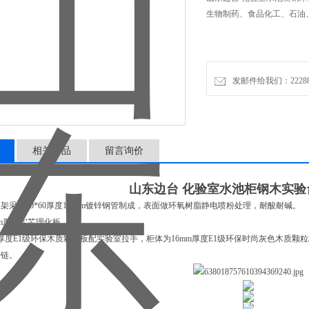
生物制药、食品化工、石油
发邮件给我们：2228888
相关产品
留言询价
山东边台 化验室水池柜钢木实验
架采用40*60厚度1.5mm镀锌钢管制成，表面做环氧树脂静电喷粉处理，耐酸耐碱。
mm厚度实芯理化板。
m厚度E1级环保木质颗粒板配实验室拉手，柜体为16mm厚度E1级环保时尚灰色木质颗
铰链。