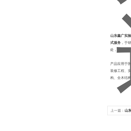
山东鑫广实
式服务
，于
处，为客户
产品应用于
装修工程、
构、全木结
上一篇：
山