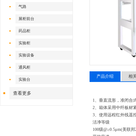
气路
展柜前台
药品柜
实验柜
实验设备
通风柜
产品介绍
相
实验台
查看更多
1、垂直流形，准闭合
2、箱体采用中纤板材
3、使用远程红外线遥
洁净等级
100级@≥0.5μm(美联邦