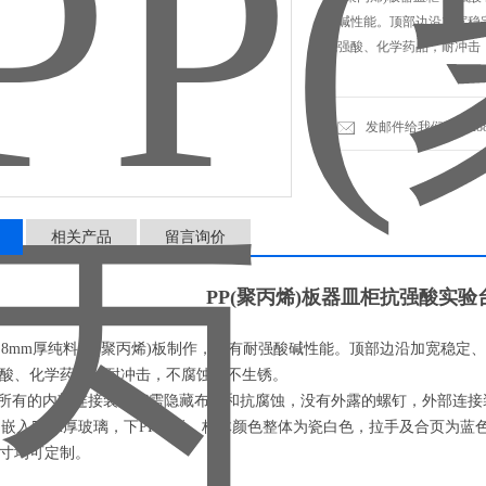
酸碱性能。顶部边沿加宽稳
抗强酸、化学药品，耐冲击，
发邮件给我们：2228888
相关产品
留言询价
PP(聚丙烯)板器皿柜抗强酸实
用8mm厚纯料PP(聚丙烯)板制作，具有耐强酸碱性能。顶部边沿加宽稳
酸、化学药品，耐冲击，不腐蚀，不生锈。
分所有的内部连接装置都需隐藏布置和抗腐蚀，没有外露的螺钉，外部连
门嵌入5mm厚玻璃，下PP门板。柜体颜色整体为瓷白色，拉手及合页为蓝
寸均可定制。