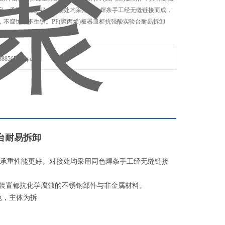
定、承重性能更好。对接处均采用同色焊条手工经无缝链接而成，
不腐蚀，不生锈。PP(聚丙烯)板器皿柜抗强酸实验台耐易拆卸
567@qq.com
验台耐易拆卸
定、承重性能更好。对接处均采用同色焊条手工经无缝链接
接装置都抗化学腐蚀的不锈钢部件与非金属材料。
色，主体为拆