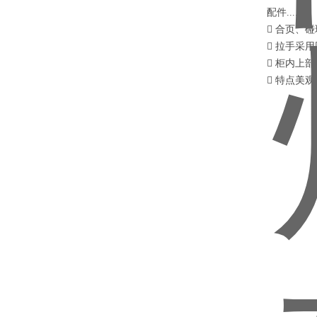
配件......
 合页、
 拉手采
 柜内上
 特点美