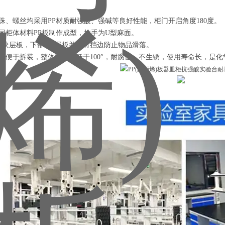
碰珠、螺丝均采用PP材质耐强酸、强碱等良好性能，柜门开启角度180度。
用同柜体材料PP板制作成型，拉手为U型麻面。
部2块层板，下部1块层板并设有挡边防止物品滑落。
观，便于拆装，整体耐高温低于100°，耐腐蚀，不生锈，使用寿命长，是