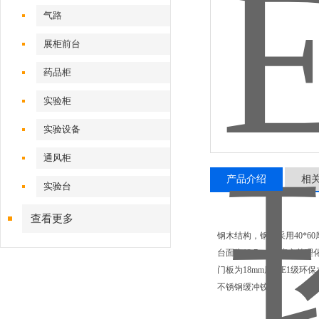
气路
展柜前台
药品柜
实验柜
实验设备
通风柜
产品介绍
相
实验台
查看更多
钢木结构，钢架采用40*6
台面为12.7mm厚度实芯理
门板为18mm厚度E1级
不锈钢缓冲铰链。