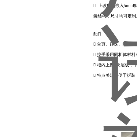
 上玻璃门嵌入5m
装结构，尺寸均可定制
配件......
 合页、碰珠、螺丝均
 拉手采用同柜体材料
 柜内上部2块层板，
 特点美观，便于拆