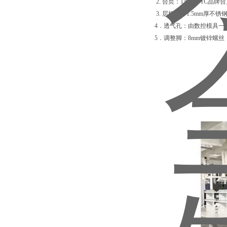
2. 合页：115度DTC品牌
3. 层板销：1.5mm厚不
4．透气孔：由数控模具一
5．调整脚：8mm镀锌螺