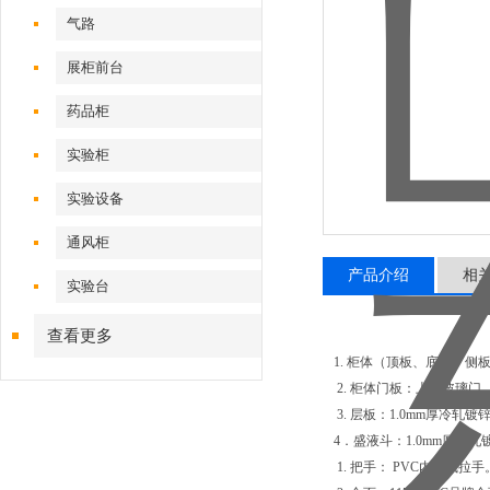
气路
展柜前台
药品柜
实验柜
实验设备
通风柜
产品介绍
相
实验台
查看更多
1. 柜体（顶板、底板、
2. 柜体门板：上下玻璃门
3. 层板：1.0mm厚冷轧
4．盛液斗：1.0mm厚
1. 把手： PVC内嵌式拉手