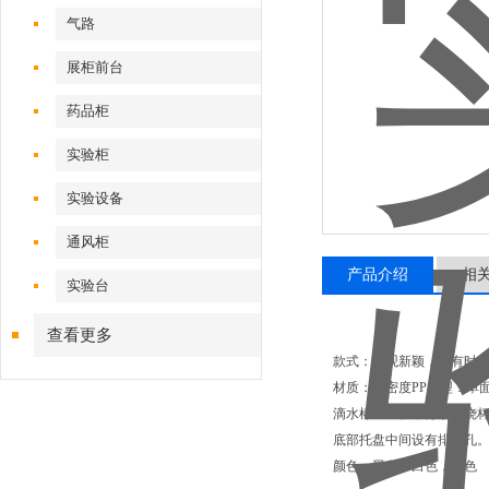
气路
展柜前台
药品柜
实验柜
实验设备
通风柜
产品介绍
相
实验台
查看更多
款式：外观新颖，具有时
材质：高密度PP类型：单面，尺
滴水棒：50根，分别配烧
底部托盘中间设有排水孔。
颜色：黑色，白色，灰色