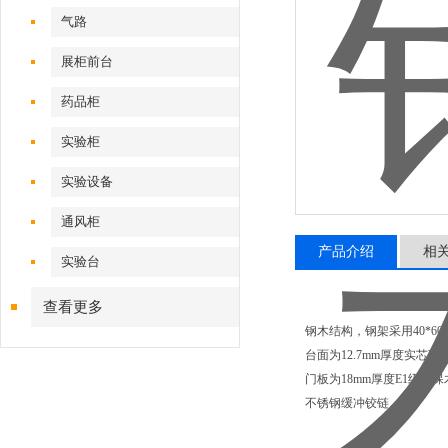
气路
展柜前台
药品柜
实验柜
实验设备
通风柜
产品介绍
相
实验台
查看更多
钢木结构，钢架采用40*6
台面为12.7mm厚度实芯理
门板为18mm厚度E1级
不锈钢缓冲铰链。