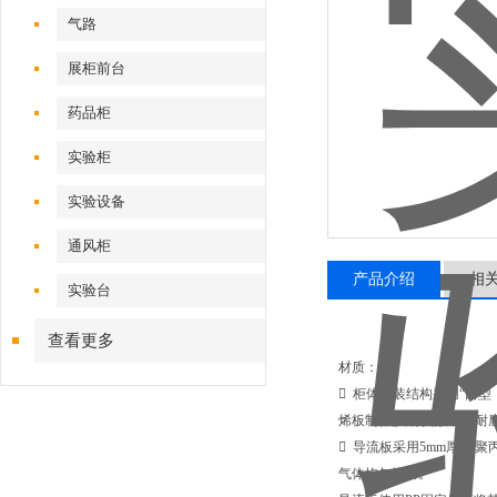
气路
展柜前台
药品柜
实验柜
实验设备
通风柜
产品介绍
相
实验台
查看更多
材质：
 柜体拆装结构采用“口型
烯板制作,具有抗酸碱，耐
 导流板采用5mm厚PP
气体均匀排出。