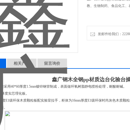
教、生物制药、食品化工、
发邮件给我们：2228888
相关产品
留言询价
鑫广钢木全钢pp材质边台化验台
架采用40*60厚度1.5mm镀锌钢管制成，表面做环氧树脂静电喷粉处理，耐酸耐碱。
mm厚度实芯理化板。
m厚度E1级环保木质颗粒板配实验室拉手，柜体为16mm厚度E1级环保时尚灰色木质颗
铰链。