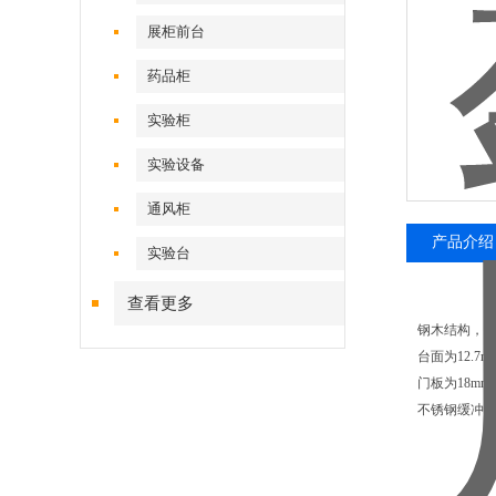
展柜前台
药品柜
实验柜
实验设备
通风柜
产品介绍
实验台
查看更多
钢木结构，钢
台面为12.7
门板为18m
不锈钢缓冲