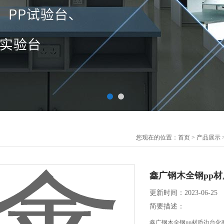
您现在的位置：
首页
>
产品展示
鑫广钢木全钢pp
更新时间：2023-06-25
简要描述：
鑫广钢木全钢pp材质边台