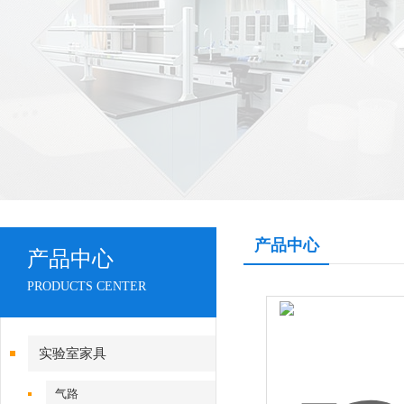
产品中心
产品中心
PRODUCTS CENTER
实验室家具
气路