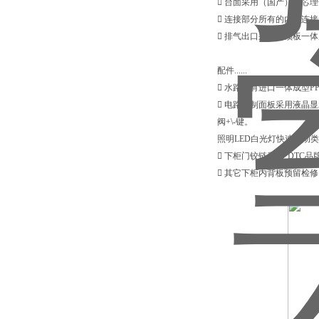
 台面采用（国产）实芯理
 连接部分所有的内部连
 排气出口采用与顶板一
配件......
 水路配有进口一体成型
 电路控制面板采用液晶
阀+\-键。
照明LED白光灯快速启动类
 下柜门铰链采用“DTC
 其它下柜内背板预留检