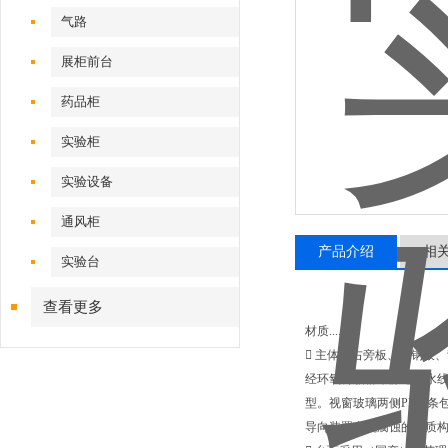
气路
展柜前台
药品柜
实验柜
实验设备
通风柜
产品介绍
相
实验台
查看更多
材质......
 主体左右旁板、前钢板、
经环氧树脂粉末静电流水线
型。视窗玻璃两侧PP夹条
导向装置由抗腐蚀的材质构