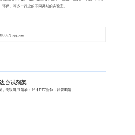
、环保、等多个行业的不同类别的实验室。
567@qq.com
蚀边台试剂架
，美观耐用.滑轨：16寸DTC滑轨，静音顺滑。