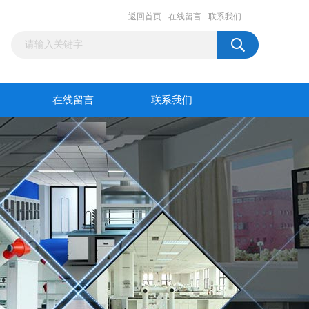
返回首页
在线留言
联系我们
在线留言
联系我们