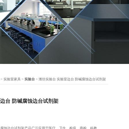
>
实验室家具
>
实验台
> 潍坊实验台 实验室边台 防碱腐蚀边台试剂架
室边台 防碱腐蚀边台试剂架
防碱腐蚀边台试剂架产品广泛应用于医疗、卫生、检疫、商检、科教、