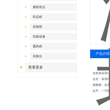
展柜前台
药品柜
实验柜
实验设备
通风柜
产品介绍
实验台
查看更多
全柜体采用1
合页：采用D
调整脚：采用
拉手：一字