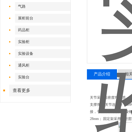
气路
展柜前台
药品柜
实验柜
实验设备
通风柜
产品介绍
相
实验台
查看更多
关节采用高密度PP材质，
支撑弹簧/关节连接杆：3
接，手动调节外部阀门旋钮，
28mm； 固定架采用高密