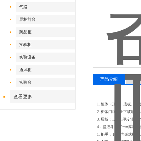
气路
展柜前台
药品柜
实验柜
实验设备
通风柜
产品介绍
相
实验台
查看更多
1. 柜体（顶板、底板、
2. 柜体门板：上下玻璃门
3. 层板：1.0mm厚冷轧
4．盛液斗：1.0mm厚
1. 把手： PVC内嵌式拉手