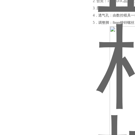
2. 合页：115度DTC品牌
3. 层板销：1.5mm厚不
4．透气孔：由数控模具一
5．调整脚：8mm镀锌螺