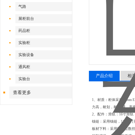
气路
展柜前台
药品柜
实验柜
实验设备
通风柜
产品介绍
相
实验台
查看更多
1、材质：柜体采用18mm
力高，耐划，耐 酸碱，美
2、配件：滑轨：16寸滑
钱链：采用钱链，115度打
板材下料：采用双工位数