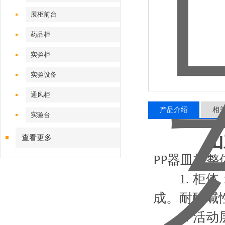
展柜前台
药品柜
实验柜
实验设备
通风柜
产品介绍
相
实验台
山
查看更多
PP器皿柜整
1. 柜体：
成。耐酸碱
2. 活动