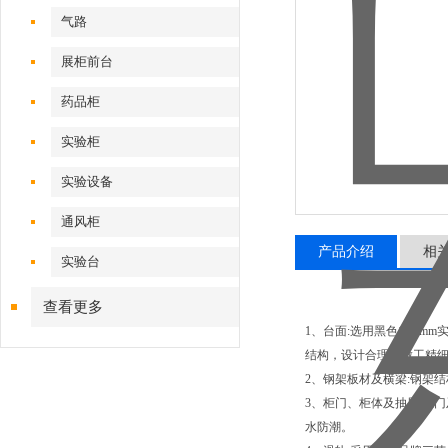
气路
展柜前台
药品柜
实验柜
实验设备
通风柜
产品介绍
相
实验台
查看更多
1、台面:选用黑色12.
结构，设计合理，做工精
2、钢架板材及横梁:钢架结
3、柜门、柜体及抽屉:柜门
水防潮。