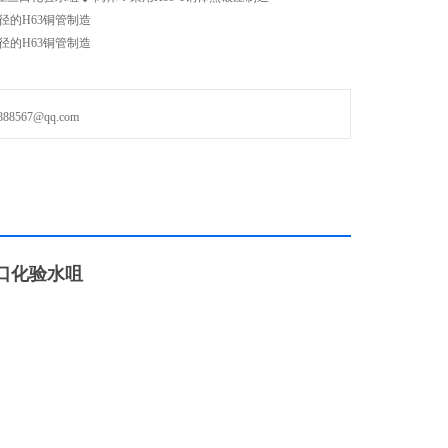
m管径的H63铜管制造
 管径的H63铜管制造
567@qq.com
口化验水咀