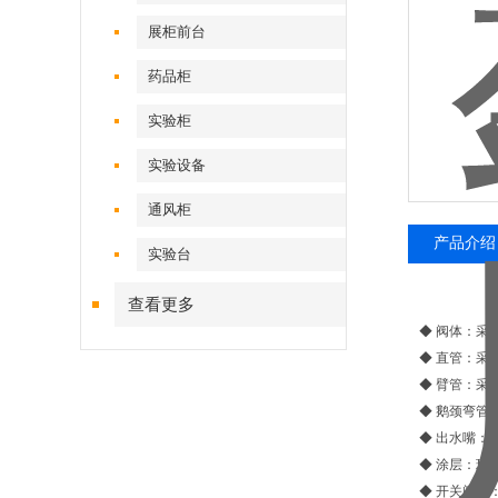
展柜前台
药品柜
实验柜
实验设备
通风柜
产品介绍
实验台
查看更多
◆ 阀体：采
◆ 直管：采用
◆ 臂管：采用
◆ 鹅颈弯管：
◆ 出水嘴：
◆ 涂层：环
◆ 开关阀门：