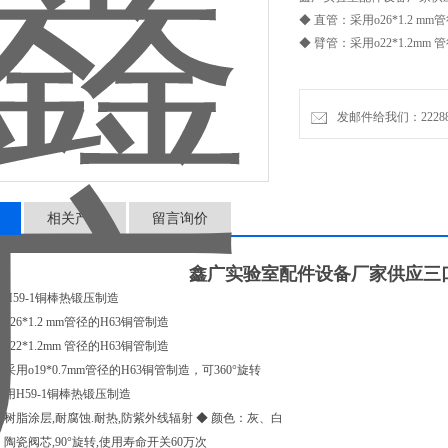
◆ 直管：采用o26*1.2 m
◆ 臂管：采用o22*1.2mm
发邮件给我们：2228888
相关产品
留言询价
鑫广实验室配件设备厂家供应三
用H59-1铜棒热锻压制造
o26*1.2 mm管径的H63铜管制造
o22*1.2mm 管径的H63铜管制造
采用o19*0.7mm管径的H63铜管制造，可360°旋转
采用H59-1铜棒热锻压制造
氧树脂涂层,耐腐蚀.耐热,防紫外线辐射 ◆ 颜色：灰、白
陶瓷阀芯,90°旋转,使用寿命开关60万次