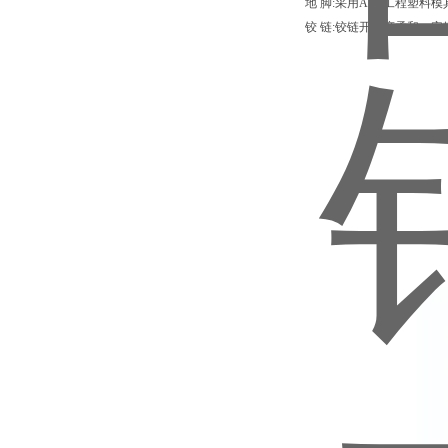
地 脚:采用ABS工程塑
铰 链:铰链开关度柔和、