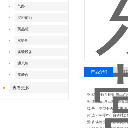
气路
展柜前台
药品柜
实验柜
实验设备
通风柜
产品介绍
相
实验台
查看更多
钢木实验边台框架:40mm
柜 体:18mm厚三聚氰胺
拉 手:一字型不锈钢拉手.
封 边:2mm厚PVC自动
滑 轨:实验室滑轨移动灵