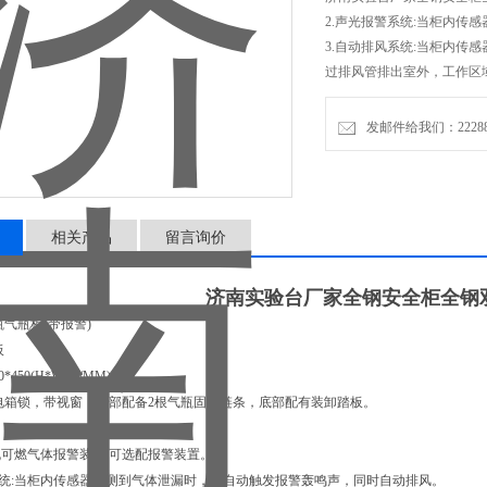
2.声光报警系统:当柜内传
3.自动排风系统:当柜内传
过排风管排出室外，工作区
发邮件给我们：2228888
相关产品
留言询价
济南实验台厂家全钢安全柜全钢
瓶气瓶柜(带报警)
板
0*450(H*W*D/MM)
电箱锁，带视窗，内部配备2根气瓶固定链条，底部配有装卸踏板。
常规可燃气体报警装置;可选配报警装置。
系统:当柜内传感器检测到气体泄漏时，会自动触发报警轰鸣声，同时自动排风。