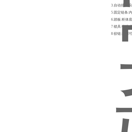
3.自动排风
5.固定链条
6.踏板:柜
7.锁具:弹
8.铰链:采