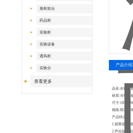
展柜前台
药品柜
实验柜
实验设备
通风柜
产品介绍
实验台
查看更多
品名:全钢双
材质:冷轧钢
尺寸:1800*90
规格:双门，
产品特点:
1.报警器:
2.声光报警