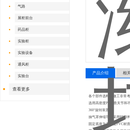
气路
展柜前台
药品柜
实验柜
实验设备
通风柜
产品介绍
相
实验台
查看更多
各个部件选料和做工非常
选用高密度PP材质关节和
360°旋转装置
抽气罩伸缩导管采用PP新
固定底座为高密度PVC材