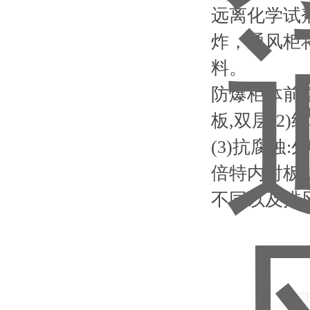
远离化学试
炸，通风柜
料。
防爆柜体前端
板,双层(2
(3)抗腐蚀
倍特内衬板
不同以及排