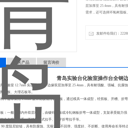
层加厚至 25.4mm，具
需求，还可选择环氧树脂板
发邮件给我们：2228888
相关产品
留言询价
青岛实验台化验室操作台全钢
用实验室 12.7mm 实芯理化板，边缘双层加厚至 25.4mm，具有耐强酸、强碱
、陶瓷板、大理石板等。
构，通常采用 1.0mm 镀锌钢板或冷轧钢板，通过模具一体成型，经剪板、开槽、
面板：一般采用内外双层构造，由镀锌钢板或冷轧钢板折弯一体成型，支架承受能力强
用铝合金暗式拉手、不锈钢明式拉手、一字折弯拉手等。
 90 度阻尼铰链，具有防腐蚀、无噪音、不回弹、强度好、不折断、使用寿命长等特