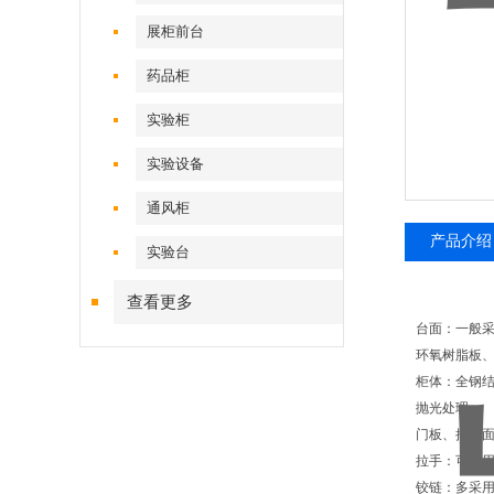
展柜前台
药品柜
实验柜
实验设备
通风柜
产品介绍
实验台
查看更多
台面：一般采
环氧树脂板
柜体：全钢结
抛光处理。
门板、抽屉
拉手：可选
铰链：多采用