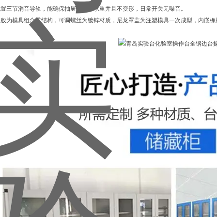
配置三节消音导轨，能确保抽屉打开、承重并且不变形，日常开关无噪音。
一般为模具组合式结构，可调螺丝为镀锌材质，尼龙罩盖为注塑模具一次成型，内嵌橡
。