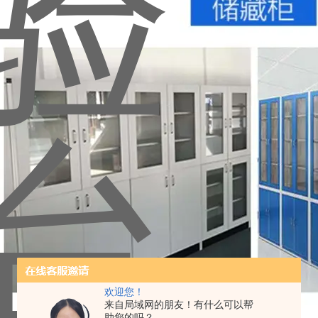
欢迎您！
来自局域网的朋友！有什么可以帮
助您的吗？