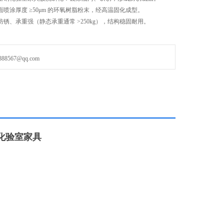
喷涂厚度 ≥50μm 的环氧树脂粉末，经高温固化成型。
锈、承重强（静态承重通常 >250kg），结构稳固耐用。
567@qq.com
化验室家具
。