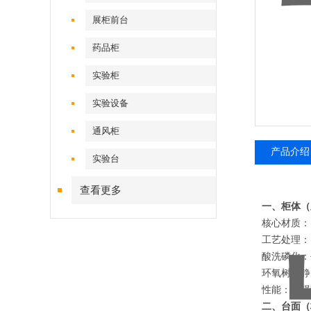
展柜前台
药品柜
实验柜
实验设备
通风柜
产品介绍
实验台
查看更多
一、柜体（
核心材质：1
工艺处理：
酸洗磷化：
环氧树脂静
性能：耐强
二、台面（