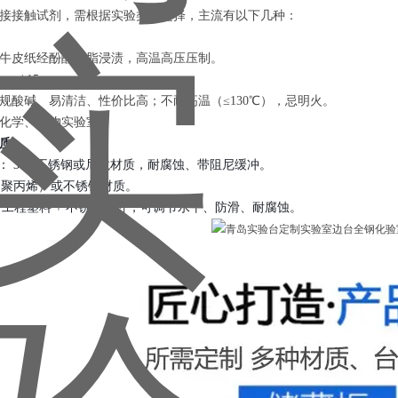
接接触试剂，需根据实验类型选择，主流有以下几种：
牛皮纸经酚醛树脂浸渍，高温高压压制。
mm / 15mm。
规酸碱、易清洁、性价比高；不耐高温（≤130℃），忌明火。
化学、生物实验室。
质
：
304 不锈钢或尼龙材质，耐腐蚀、带阻尼缓冲。
（聚丙烯）或不锈钢材质。
S 工程塑料 + 不锈钢螺杆，可调节水平、防滑、耐腐蚀。