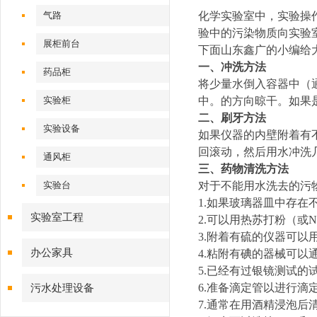
气路
化学实验室中，实验操
验中的污染物质向实验
展柜前台
下面山东鑫广的小编给
一、冲洗方法
药品柜
将少量水倒入容器中（
实验柜
中。的方向晾干。如果
二、刷牙方法
实验设备
如果仪器的内壁附着有
回滚动，然后用水冲洗
通风柜
三、药物清洗方法
实验台
对于不能用水洗去的污
1.如果玻璃器皿中存
实验室工程
2.可以用热苏打粉（或
3.附着有硫的仪器可以
办公家具
4.粘附有碘的器械可以
5.已经有过银镜测试
6.准备滴定管以进行滴
污水处理设备
7.通常在用酒精浸泡后