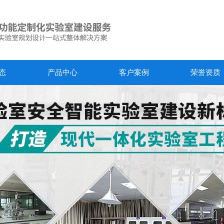
态
产品中心
客户案例
荣誉资质