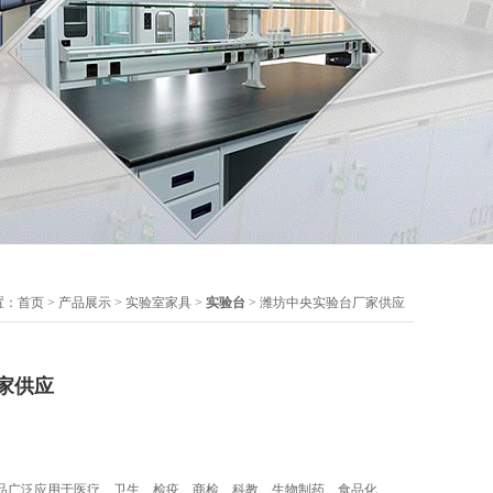
置：
首页
>
产品展示
>
实验室家具
>
实验台
> 潍坊中央实验台厂家供应
家供应
品广泛应用于医疗、卫生、检疫、商检、科教、生物制药、食品化